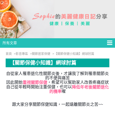
所有文章
首頁
影音專區
關節居家保健
【關節保健小知識】網球肘篇
【關節保健小知識】網球肘篇
自從家人罹患退化性關節炎後，才讓我了解到罹患關節炎
的不便與痛苦
因此開始
，希望可以幫助家人改善疼痛症狀
重視關節保健
自己從年輕時開始注重保健，也可以
降低年老後關節退化
喔
的機率
跟大家分享關節保健知識，一起遠離關節炎之苦~~