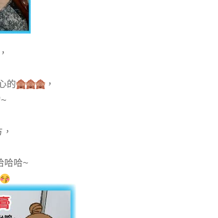
，
心的
，
~
方，
哈哈哈~