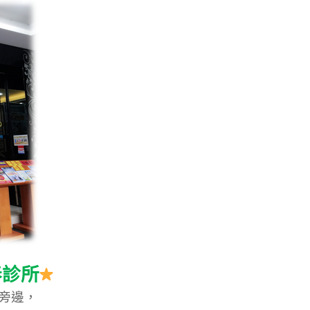
春診所
旁邊，