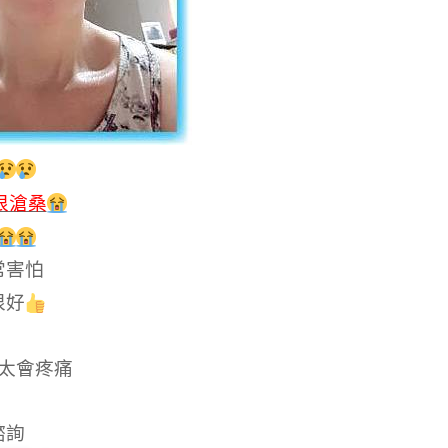
很滄桑
常害怕
很好
太會疼痛
諮詢