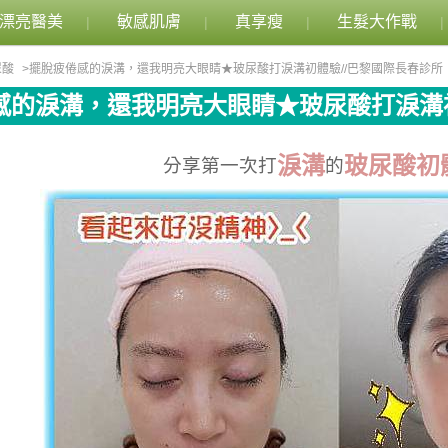
漂亮醫美
敏感肌膚
真享瘦
生髮大作戰
尿酸
擺脫疲倦感的淚溝，還我明亮大眼睛★玻尿酸打淚溝初體驗//巴黎國際長春診所
感的淚溝，還我明亮大眼睛★玻尿酸打淚溝初
淚溝
玻尿酸初
分享第一次打
的