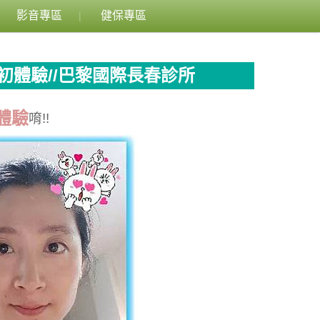
影音專區
健保專區
體驗//巴黎國際長春診所
體驗
唷!!