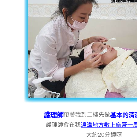
護理師
帶著我到二樓先做
基本的清
護理師會在我
淚溝地方敷上麻膏一
大約20分鐘唷