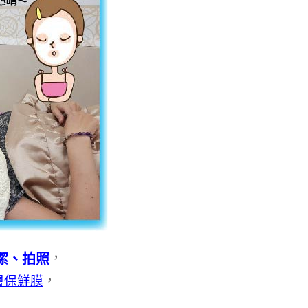
，
潔、拍照
，
層保鮮膜