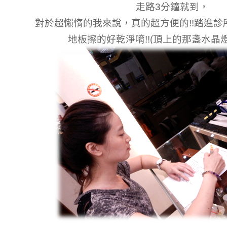
走路3分鐘就到，
對於超懶惰的我來說，真的超方便的!!
踏進診
地板擦的好乾淨唷!!(頂上的那盞水晶燈