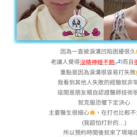
因為一直被淚溝凹陷困擾很久
老讓人覺得
!而且
沒精神睡不飽
重點是因為淚溝很容易打失敗
我看到其他人失敗的經驗就非
這間是朋友親自認證醫師技術
就克服恐懼下定決心
主要醫生很細心
，在打也比較不
(
我超怕打針的…)
所以預約時間後就來了現場