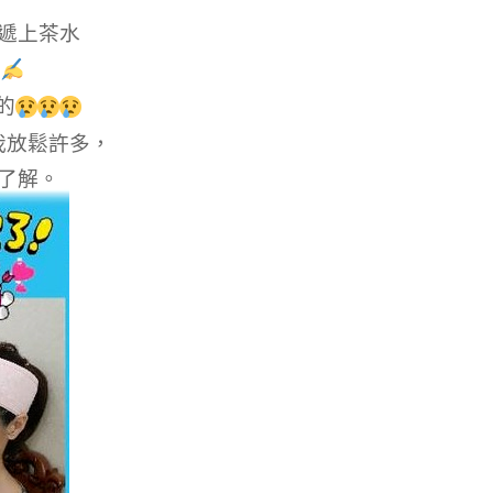
遞上茶水
料
的
我放鬆許多，
了解。