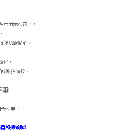
，
明示暗示都來了，
~
很親切跟貼心，
療程，
尾紋跟抬頭紋，
下垂
….
阿母都老了
!
機器和探頭喔