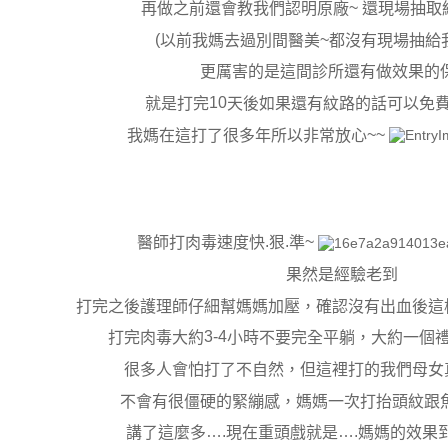
~
再做之前還會教我們認明原廠
還現場抽取
(
~
以前我媽去過別間醫美
都沒有現場抽給
更厲害的是這間診所還有做效果的
10
就是打完
天後如果還有紋路的話可以免
~~
我媽在這打了很多年所以非常放心
.
.
~
醫師打肉毒速度快
狠
準
果然是經驗老到
打完之後護理師仔細幫媽媽加壓，確認沒有出血後這
3-4
打完肉毒大約
小時不要完全平躺，大約一個
很多人會怕打了不自然，但這裡打的我們母女
不會有很僵硬的緊繃感，媽媽一次打抬頭紋跟
….
….
講了這麼多
現在重頭戲就是
媽媽的效果