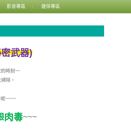
影音專區
健保專區
)
秘密武器
~~
敬的時刻
大掃除，
~~~~
少呢
~~~
肉毒
跟