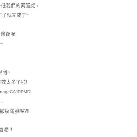
降低我們的緊張感，
~
下子就完成了
!
後修復喔
~~
~
星阿
!
有效太多了啦
..
?!!!
皺紋滿臉呢
!!!
菌喔