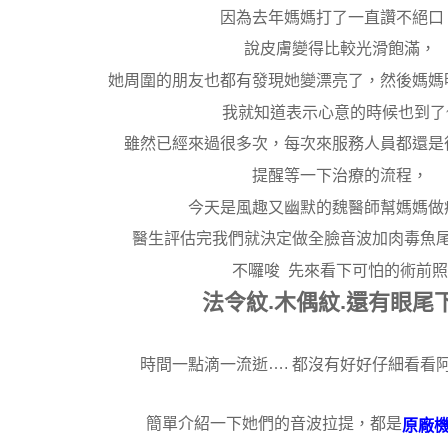
因為去年媽媽打了一直讚不絕口
說皮膚變得比較光滑飽滿，
她周圍的朋友也都有發現她變漂亮了，然後媽媽
我就知道表示心意的時候也到了
雖然已經來過很多次，每次來服務人員都還是
提醒等一下治療的流程，
今天是風趣又幽默的魏醫師幫媽媽做
醫生評估完我們就決定做全臉音波加肉毒魚
不囉唆
先來看下可怕的術前照
.
.
法令紋
木偶紋
還有眼尾
….
時間一點滴一流逝
都沒有好好仔細看看
簡單介紹一下她們的音波拉提，都是
原廠