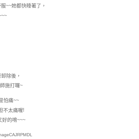
~~
舒服
她都快睡著了，
~~~
膏卸除後，
~
師施打囉
~~
是怕痛
!
但不太痛喔
~~~
又好的唷