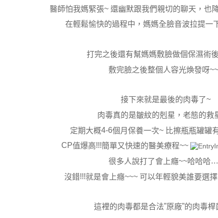
~
醫師怕我媽緊張
還幽默跟我們親切的聊天，也
在輕鬆愉快的過程中，媽媽全臉音波拉提一
打完之後還有幫媽媽敷臉做個保濕術
~
敷完臉之後整個人容光煥發呀
~
接下來就是最後的肉毒了
肉毒真的是皺紋的剋星，老態的救
4-6
~
定期大概
個月保養一次
比擦瓶瓶罐罐
CP
!!!
~~
值爆高
簡單又快速的醫美療程
~~
…
很多人說打了會上癮
哈哈哈
!!!
~~~
沒錯
就是會上癮
可以年輕貌美誰要選擇
”
”
這裡的肉毒都是合法
原廠
的肉毒桿