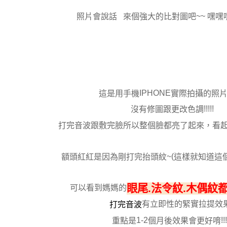
~~
照片會說話
來個強大的比對圖吧
嘿嘿
IPHONE
這是用手機
實際拍攝的照
!!!!!
沒有修圖跟更改色調
打完音波跟敷完臉所以整個臉都亮了起來，看
~(
額頭紅紅是因為剛打完抬頭紋
這樣就知道這
.
.
眼尾
法令紋
木偶紋
可以看到媽媽的
有立即性的緊實拉提效
打完音波
1-2
!!!
重點是
個月後效果會更好唷