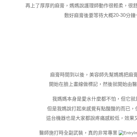
再上了厚厚的麻膏，媽媽說護理師動作很輕柔，很
20-30
敷好麻膏後要等待大概
分鐘
麻膏時間到以後，美容師先幫媽媽把麻
開始在臉上畫線做標記，然後就開始由醫
我媽媽本身是愛水什麼都不怕，但它就
但是我媽說打起來感覺有點酸酸的而已，
這台機器也是大家都說疼痛感較低，效果
醫師施打時全副武裝，真的非常專業