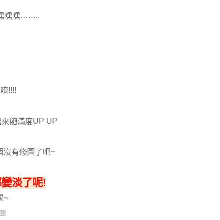
……..
嘿嘿嘿
!!!!
片唷
UP UP
起來飽滿度
~
個沒有修圖了吧
!
都變淡了呢
~
果
!!!