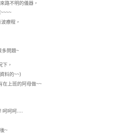
來路不明的儀器，
~~~~
呢
音波療程，
~
很多問題
況下，
~~)
資料的
~~
有在上班的阿母做
!!
….
呵呵呵
~
後