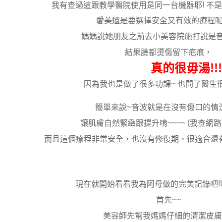
!
我有查過這跟教學醫院使用是同一台機器耶
不是
愛美還是要選擇安全又有效的療程
媽媽說她朋友之前去小美容院施打說是
結果臉都燙傷留下疤痕，
!!!
真的很毋湯
~
因為我也是做了很多功課
也問了醫生
~
簡單來說
音波就是在沒有傷口的情
~~~~ (
讓肌膚自然緊緻跟提升唷
我查網路
而且這個療程非常安全，也沒有修復期，很適合還
!
現在就開始看看我為阿母做的完美記錄吧
~~
首先
美容師先幫我媽媽仔細的清潔皮膚