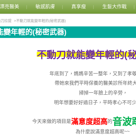
漂亮醫美
敏感肌膚
真享瘦
生髮大作戰
動刀拉提
不動刀就能變年輕的(秘密武器)
能變年輕的(秘密武器)
(
不動刀就能變年輕的
年底到了，媽媽辛苦一整年，又到了孝
帶她來我們平時保養的醫美診所年終
掃掉一年臉上的辛勞，
明年想要好好過日子，平時孝心不可
音波
滿意度超高
今天來做的項目是
的
~~
為什麼說滿意度超高呢