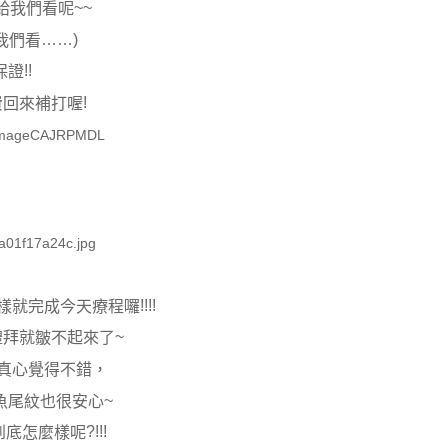
~~
給我們看呢
……)
我們看
!!
保證
!
費回來補打喔
!!!!
樣就完成今天療程囉
~
禮拜就皺不起來了
真心覺得不錯，
~
魚尾紋也很安心
?!!!
到底怎麼樣呢